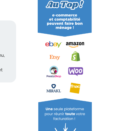
nu,
et