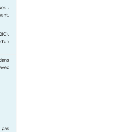
ues :
ent,
BIC),
d’un
 dans
 avec
 pas