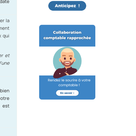
 date
er la
mment
x qui
er et
d’une
bien
otre
l est