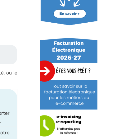
té, ou le
orter
.
votre