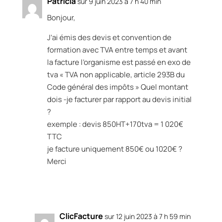
Patricia
sur 9 juin 2023 à 7 h 40 min
Bonjour,
J’ai émis des devis et convention de
formation avec TVA entre temps et avant
la facture l’organisme est passé en exo de
tva « TVA non applicable, article 293B du
Code général des impôts » Quel montant
dois -je facturer par rapport au devis initial
?
exemple : devis 850HT+170tva = 1 020€
TTC
je facture uniquement 850€ ou 1020€ ?
Merci
Réponse
ClicFacture
sur 12 juin 2023 à 7 h 59 min