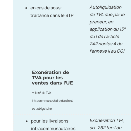
Autoliquidation
en cas de sous-
de TVA due par le
traitance dans le BTP
preneur, en
application du 13°
du I de l’article
242 nonies A de
l’annexe II au CGI
Exonération de
TVA pour les
ventes dans l’UE
⇒ le n° de TVA
intracommunautaire du client
est obligatoire
Exonération TVA,
pour les livraisons
art. 262 ter-I du
intracommunautaires