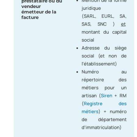
Mention de la forme
prestataire ou du
vendeur
juridique
émetteur de la
(SARL, EURL, SA,
facture
SAS, SNC )
et
montant du capital
social
Adresse du siège
social (et non de
l’établissement)
Numéro au
répertoire des
métiers pour un
artisan (
Siren
+ RM
(
Registre des
métiers
) + numéro
de département
d’immatriculation)