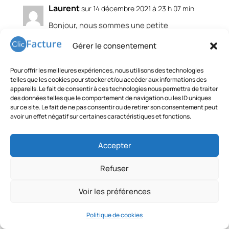
Laurent
sur 14 décembre 2021 à 23 h 07 min
Bonjour, nous sommes une petite
association, je voulais savoir s’il y avait
Gérer le consentement
des exigences particulières pour notre
type de structure quant aux mentions
Pour offrir les meilleures expériences, nous utilisons des technologies
légales obligatoires sur les factures que
telles que les cookies pour stocker et/ou accéder aux informations des
nous émettons ? Bien à vous
appareils. Le fait de consentir à ces technologies nous permettra de traiter
des données telles que le comportement de navigation ou les ID uniques
sur ce site. Le fait de ne pas consentir ou de retirer son consentement peut
Réponse
avoir un effet négatif sur certaines caractéristiques et fonctions.
Accepter
ClicFacture
sur 23 décembre 2021 à 9 h
49 min
Refuser
Bonjour Laurent,
Il y effectivement des mentions à
Voir les préférences
renseigner en lien avec le statut de
votre structure. Les mentions légales
Politique de cookies
obligatoire d’associations sont déjà