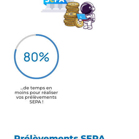
80
%
...de temps en
moins pour réaliser
vos prélèvements
SEPA !
Prélèvements SEPA