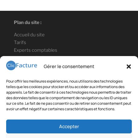
Plan du site :
Accueil du site
Tarifs
Experts comptables
Lien vers ClicBlog
Informations légales :
Gérer le consentement
Mentions légales
Pour offrir les meilleures expériences, nous utilisons des technologies
Confidentialité des données
telles que les cookies pour stocker et/ou accéder aux informations des
appareils. Le fait de consentir à ces technologies nous permettra de traiter
Conditions générales de vente et d'utilisation
des données telles que le comportement de navigation ou les ID uniques
sur ce site. Le fait de ne pas consentir ou de retirer son consentement peut
Contact téléphonique : +33(0)9 78 80 18 35
avoir un effet négatif sur certaines caractéristiques et fonctions.
Liens partenaires :
Accepter