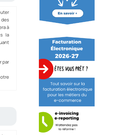
outer
s des
era à
s la
quant
r par
votre