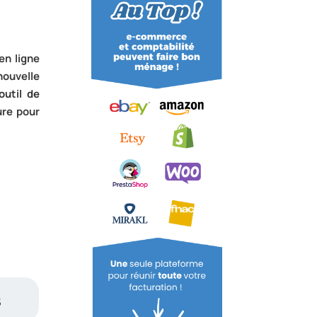
en ligne
nouvelle
outil de
ure pour
s