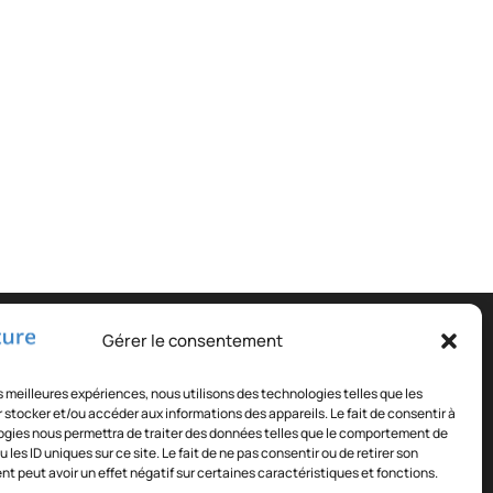
partenaires :
Gérer le consentement
base
:
Solution de gestion de CFA
les meilleures expériences, nous utilisons des technologies telles que les
ommande.info
 stocker et/ou accéder aux informations des appareils. Le fait de consentir à
gies nous permettra de traiter des données telles que le comportement de
 les ID uniques sur ce site. Le fait de ne pas consentir ou de retirer son
 peut avoir un effet négatif sur certaines caractéristiques et fonctions.