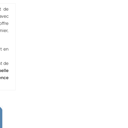
t de
 avec
offre
ier,
nt en
nt de
belle
ence