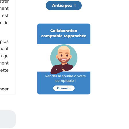
strer
ment
 est
on de
plus
nnant
ntage
ement
ette
ancer