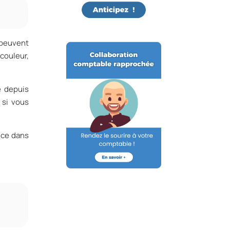
 peuvent
couleur,
e depuis
 si vous
nce dans