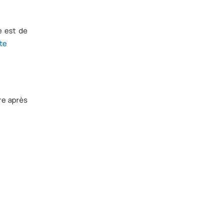
e est de
ite
re après