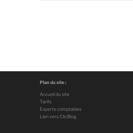
Plan du site :
Accueil du site
Tarifs
Experts comptables
Lien vers ClicBlog