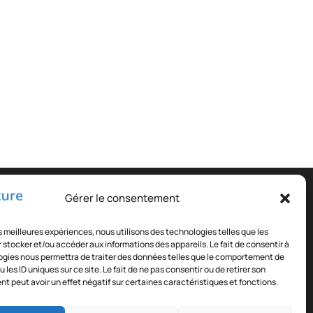
partenaires :
Gérer le consentement
base
:
Solution de gestion de CFA
les meilleures expériences, nous utilisons des technologies telles que les
ommande.info
 stocker et/ou accéder aux informations des appareils. Le fait de consentir à
gies nous permettra de traiter des données telles que le comportement de
 les ID uniques sur ce site. Le fait de ne pas consentir ou de retirer son
 peut avoir un effet négatif sur certaines caractéristiques et fonctions.