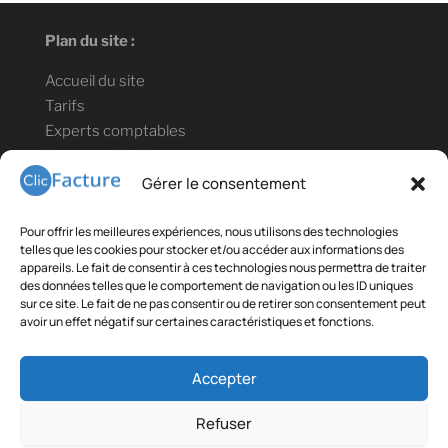
Plan du site :
Accueil du site
Tarifs
Experts comptables
Lien vers ClicBlog
Informations légales :
Gérer le consentement
Mentions légales
Pour offrir les meilleures expériences, nous utilisons des technologies
Confidentialité des données
telles que les cookies pour stocker et/ou accéder aux informations des
appareils. Le fait de consentir à ces technologies nous permettra de traiter
Conditions générales de vente et d'utilisation
des données telles que le comportement de navigation ou les ID uniques
sur ce site. Le fait de ne pas consentir ou de retirer son consentement peut
Contact téléphonique : +33(0)9 78 80 18 35
avoir un effet négatif sur certaines caractéristiques et fonctions.
Liens partenaires :
Accepter
Gestibase
:
Solution de gestion de CFA
Refuser
Telecommande.info