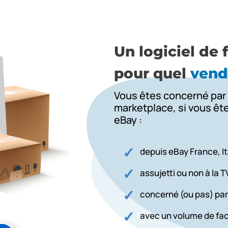
Un logiciel de 
pour quel
vend
Vous êtes concerné par 
marketplace
, si vous ê
eBay :
depuis eBay France, I
assujetti ou non à la T
concerné (ou pas) par
avec un volume de fac