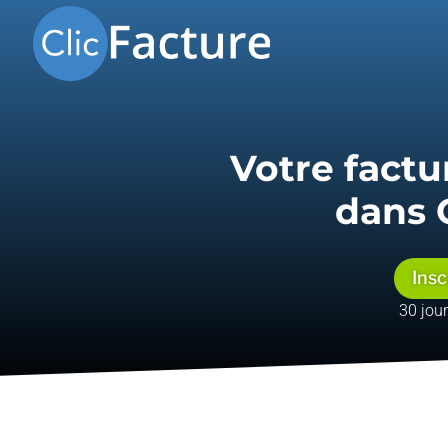
Votre factu
dans 
Insc
30 jou