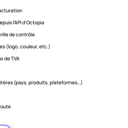
acturation
epuis l’API d’Octopia
ille de contrôle
s (logo, couleur, etc.)
ux de TVA
critères (pays, produits, plateformes…)
coute