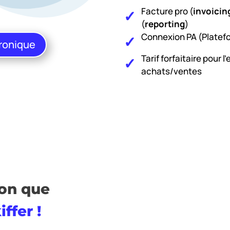
Facture pro (
invoicin
(
reporting
)
Connexion PA (Platef
tronique
Tarif forfaitaire pour 
achats/ventes
ion que
ffer !