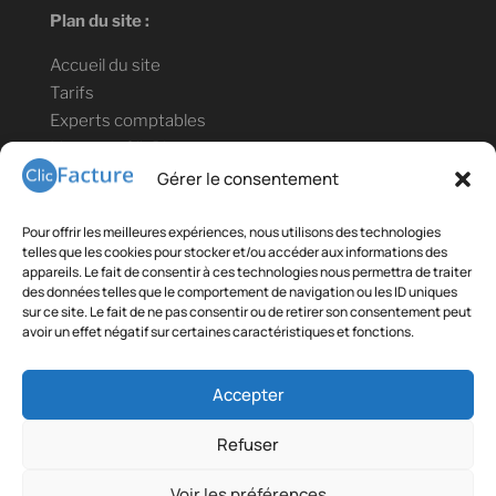
Plan du site :
Accueil du site
Tarifs
Experts comptables
Lien vers ClicBlog
Informations légales :
Gérer le consentement
Mentions légales
Pour offrir les meilleures expériences, nous utilisons des technologies
Confidentialité des données
telles que les cookies pour stocker et/ou accéder aux informations des
appareils. Le fait de consentir à ces technologies nous permettra de traiter
Conditions générales de vente et d'utilisation
des données telles que le comportement de navigation ou les ID uniques
sur ce site. Le fait de ne pas consentir ou de retirer son consentement peut
Contact téléphonique : +33(0)9 78 80 18 35
avoir un effet négatif sur certaines caractéristiques et fonctions.
Liens partenaires :
Accepter
Gestibase
:
Solution de gestion de CFA
Refuser
Telecommande.info
Voir les préférences