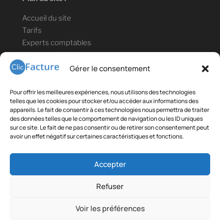
Accueil du site
Tarifs
Experts comptables
Lien vers ClicBlog
Informations légales :
Gérer le consentement
Mentions légales
Pour offrir les meilleures expériences, nous utilisons des technologies
Confidentialité des données
telles que les cookies pour stocker et/ou accéder aux informations des
appareils. Le fait de consentir à ces technologies nous permettra de traiter
Conditions générales de vente et d'utilisation
des données telles que le comportement de navigation ou les ID uniques
sur ce site. Le fait de ne pas consentir ou de retirer son consentement peut
Contact téléphonique : +33(0)9 78 80 18 35
avoir un effet négatif sur certaines caractéristiques et fonctions.
Liens partenaires :
Accepter
Gestibase
:
Solution de gestion de CFA
Refuser
Telecommande.info
Voir les préférences
Copyright ClicFacture ABD Europe 2018 , tous droits réservés