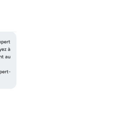
xpert
yez à
nt au
pert-