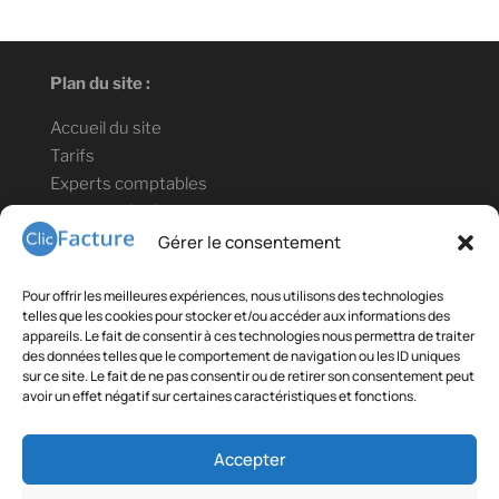
Plan du site :
Accueil du site
Tarifs
Experts comptables
Lien vers ClicBlog
Informations légales :
Gérer le consentement
Mentions légales
Pour offrir les meilleures expériences, nous utilisons des technologies
Confidentialité des données
telles que les cookies pour stocker et/ou accéder aux informations des
appareils. Le fait de consentir à ces technologies nous permettra de traiter
Conditions générales de vente et d'utilisation
des données telles que le comportement de navigation ou les ID uniques
sur ce site. Le fait de ne pas consentir ou de retirer son consentement peut
Contact téléphonique : +33(0)9 78 80 18 35
avoir un effet négatif sur certaines caractéristiques et fonctions.
Liens partenaires :
Accepter