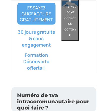
s
aco
market
ESSAYEZ
mmunautaire :
ing et
CLICFACTURE
activer
GRATUITEMENT
ce
conten
30 jours gratuits
u
& sans
engagement
Formation
Découverte
offerte !
Numéro de tva
intracommunautaire pour
quoi faire ?