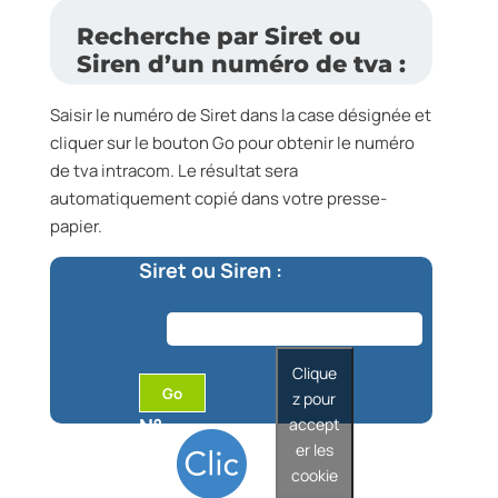
Recherche par Siret ou
Siren d’un numéro de tva :
Saisir le numéro de Siret dans la case désignée et
cliquer sur le bouton Go pour obtenir le numéro
de tva intracom. Le résultat sera
automatiquement copié dans votre presse-
papier.
Siret ou Siren :
Clique
Go
z pour
N°
accept
er les
TVA
cookie
intr