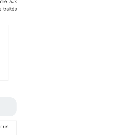
ndre aux
 traités
ur un