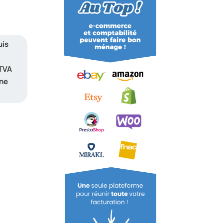
uis
 TVA
une