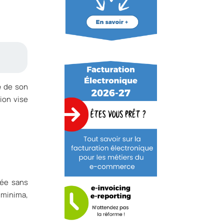
é
de son
ion vise
mée sans
 minima,