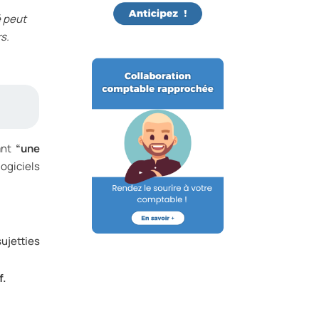
é peut
rs.
ant
“une
logiciels
ujetties
f.