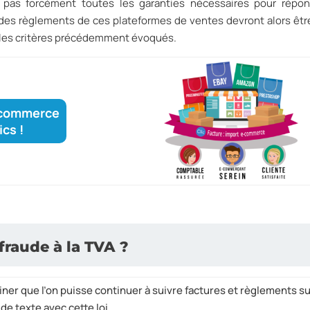
t pas forcément toutes les garanties nécessaires pour répo
i des règlements de ces plateformes de ventes devront alors être
s les critères précédemment évoqués.
e-commerce
ics !
 fraude à la TVA ?
iner que l’on puisse continuer à suivre factures et règlements s
de texte avec cette loi.