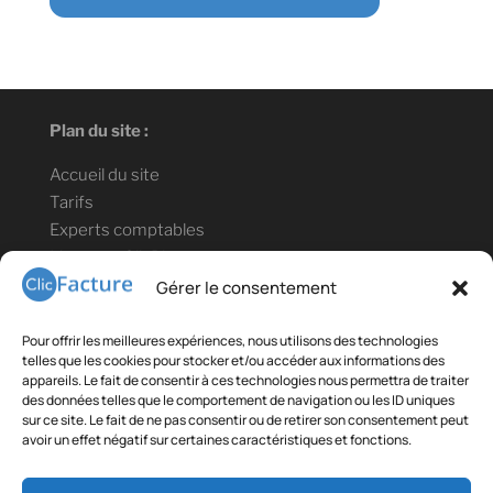
Plan du site :
Accueil du site
Tarifs
Experts comptables
Lien vers ClicBlog
Informations légales :
Gérer le consentement
Mentions légales
Pour offrir les meilleures expériences, nous utilisons des technologies
Confidentialité des données
telles que les cookies pour stocker et/ou accéder aux informations des
appareils. Le fait de consentir à ces technologies nous permettra de traiter
Conditions générales de vente et d'utilisation
des données telles que le comportement de navigation ou les ID uniques
sur ce site. Le fait de ne pas consentir ou de retirer son consentement peut
Contact téléphonique : +33(0)9 78 80 18 35
avoir un effet négatif sur certaines caractéristiques et fonctions.