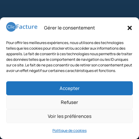
Gérer le consentement
Pour offrir les meilleures expériences, nous utilisons des technologies
telles que les cookies pour stocker et/ou accéder aux informations des
appareils. Le fait de consentir à ces technologies nous permettra de traiter
des données telles que le comportement de navigation ou les ID uniques
sur ce site. Le fait de ne pas consentir ou de retirer son consentement peut
avoir un effet négatif sur certaines caractéristiques et fonctions.
Accepter
Il y a forcément une
formule adaptée à
votre entreprise
Refuser
Voir les préférences
Que vous soyez auto ou
micro-entrepreneur, avec ou
Politique de cookies
sans franchise de tva , en